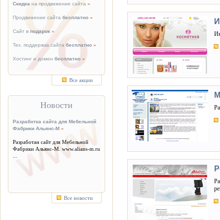
Скидка
на продвижение сайта
»
Продвижение сайта
бесплатно
»
И
Сайт в
подарок
»
Ин
Тех. поддержка сайта
бесплатно
»
Хостинг и домен
бесплатно
»
Все акции
М
Новости
Ра
Разработка сайта для Мебельной
Фабрики Альянс-М
»
Разработан сайт для Мебельной
Фабрики Альянс-М. www.alians-m.ru
...
Р
Ра
ре
Все новости