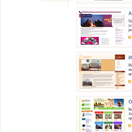
А
Гр
ус
ры
И
Ин
ме
це
О
Ко
Ан
ор