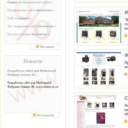
Скидка
на продвижение сайта
»
Продвижение сайта
бесплатно
»
И
Сайт в
подарок
»
"К
со
Тех. поддержка сайта
бесплатно
»
ка
Хостинг и домен
бесплатно
»
Все акции
Ф
Новости
Пр
по
Разработка сайта для Мебельной
Фабрики Альянс-М
»
Разработан сайт для Мебельной
Фабрики Альянс-М. www.alians-m.ru
...
С
На
ма
об
Все новости