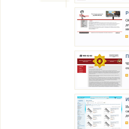
Р
ОО
де
ин
П
ЧО
ох
И
Ин
са
до