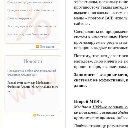
эффективны, поскольку пои
Скидка
на продвижение сайта
»
противостоят таким метода
Продвижение сайта
бесплатно
»
выдаче поисковых систем са
малы – поэтому ВСЕ исполь
Сайт в
подарок
»
сайтов».
Тех. поддержка сайта
бесплатно
»
Специалисты по продвижени
Хостинг и домен
бесплатно
»
систем к качественным Инте
прогнозируемые результаты
Все акции
позиции в выдаче поисковых
Поэтому, тот, кто делает о
Новости
методов», либо ничего не з
проще говоря, «вешает вам
Разработка сайта для Мебельной
Запомните – «черные мето
Фабрики Альянс-М
»
системах не эффективны, п
Разработан сайт для Мебельной
давно.
Фабрики Альянс-М. www.alians-m.ru
...
Второй МИФ:
Мы даем
100%-ю гарантию
ке поисковой системы Яндек
Все новости
промежуток времени (обычн
Любую страницу результатов